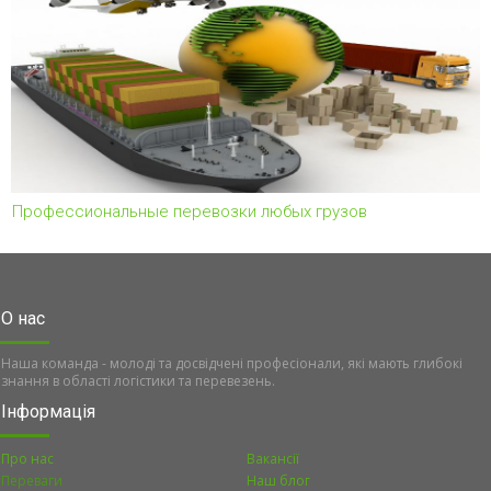
Профессиональные перевозки любых грузов
О нас
Наша команда - молоді та досвідчені професіонали, які мають глибокі
знання в області логістики та перевезень.
Інформація
Про нас
Вакансії
Переваги
Наш блог